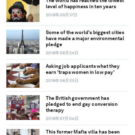
The world has reached the lowest
level of happiness in ten years
2018年09月17日
Some of the world's biggest cities
have made a major environmental
pledge
2018年08月24日
Asking job applicants what they
earn 'traps women in low pay'
2018年08月23日
The British government has
pledged to end gay conversion
therapy
2018年07月04日
This former Mafia villa has been