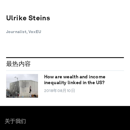
Ulrike Steins
Journalist, VoxEU
最热内容
How are wealth and income
inequality linked in the US?
2018年08月10日
关于我们