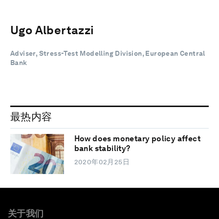
Ugo Albertazzi
Adviser, Stress-Test Modelling Division, European Central
Bank
最热内容
How does monetary policy affect
bank stability?
2020年02月25日
关于我们