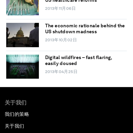
US healthcare reforms
2013年11月06日
The economic rationale behind the
US shutdown madness
2013年10月02日
Digital wildfires – fast flaring,
easily doused
2013年04月25日
关于我们
我们的策略
关于我们