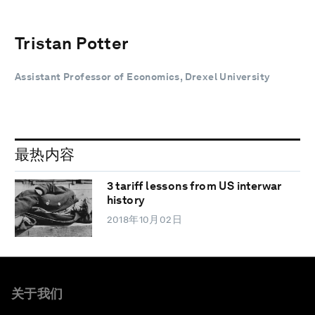
Tristan Potter
Assistant Professor of Economics, Drexel University
最热内容
3 tariff lessons from US interwar
history
2018年10月02日
关于我们