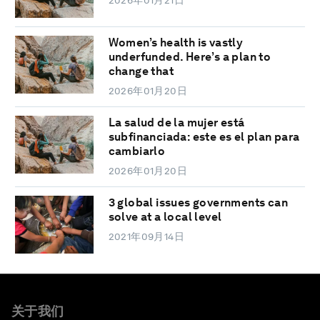
2026年01月21日
Women’s health is vastly
underfunded. Here’s a plan to
change that
2026年01月20日
La salud de la mujer está
subfinanciada: este es el plan para
cambiarlo
2026年01月20日
3 global issues governments can
solve at a local level
2021年09月14日
关于我们