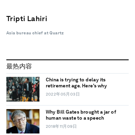
Tripti Lahiri
Asia bureau chief at Quartz
最热内容
China is trying to delay its
retirement age. Here's why
2022年05月03日
Why Bill Gates brought a jar of
human waste to a speech
2018年11月09日