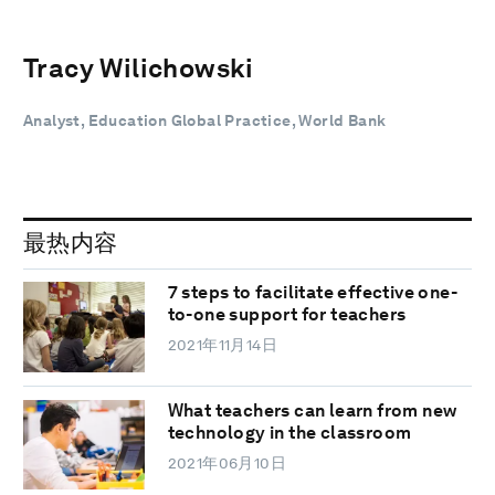
Tracy Wilichowski
Analyst, Education Global Practice, World Bank
最热内容
7 steps to facilitate effective one-
to-one support for teachers
2021年11月14日
What teachers can learn from new
technology in the classroom
2021年06月10日