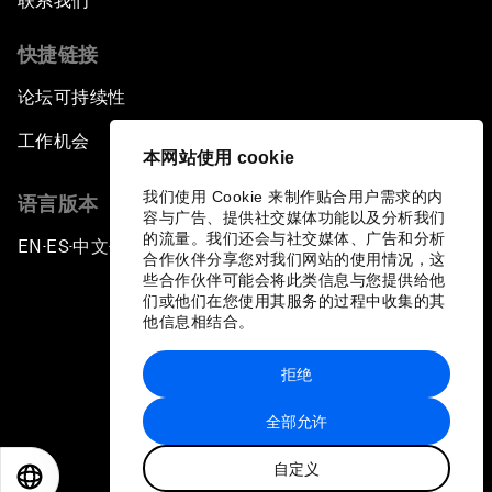
联系我们
快捷链接
论坛可持续性
工作机会
本网站使用 cookie
我们使用 Cookie 来制作贴合用户需求的内
语言版本
容与广告、提供社交媒体功能以及分析我们
的流量。我们还会与社交媒体、广告和分析
EN
ES
中文
日本語
▪
▪
▪
合作伙伴分享您对我们网站的使用情况，这
些合作伙伴可能会将此类信息与您提供给他
们或他们在您使用其服务的过程中收集的其
他信息相结合。
拒绝
隐私政策和服务条款
全部允许
站点地图
自定义
©
2026
世界经济论坛
EN
ES
中文
日本語