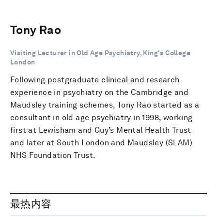
Tony Rao
Visiting Lecturer in Old Age Psychiatry, King's College
London
Following postgraduate clinical and research
experience in psychiatry on the Cambridge and
Maudsley training schemes, Tony Rao started as a
consultant in old age psychiatry in 1998, working
first at Lewisham and Guy’s Mental Health Trust
and later at South London and Maudsley (SLAM)
NHS Foundation Trust.
最热内容