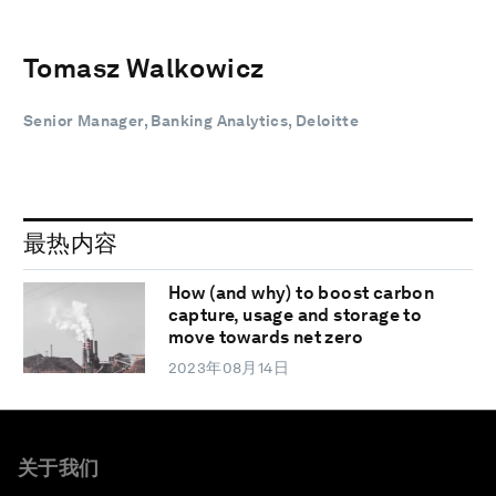
Tomasz Walkowicz
Senior Manager, Banking Analytics, Deloitte
最热内容
How (and why) to boost carbon
capture, usage and storage to
move towards net zero
2023年08月14日
关于我们