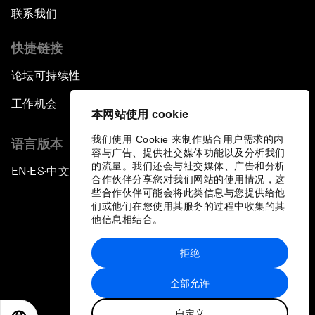
联系我们
快捷链接
论坛可持续性
工作机会
本网站使用 cookie
我们使用 Cookie 来制作贴合用户需求的内
语言版本
容与广告、提供社交媒体功能以及分析我们
的流量。我们还会与社交媒体、广告和分析
EN
ES
中文
日本語
▪
▪
▪
合作伙伴分享您对我们网站的使用情况，这
些合作伙伴可能会将此类信息与您提供给他
们或他们在您使用其服务的过程中收集的其
他信息相结合。
拒绝
隐私政策和服务条款
全部允许
站点地图
自定义