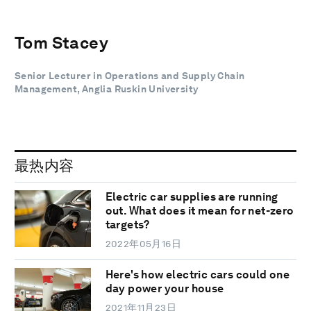
Tom Stacey
Senior Lecturer in Operations and Supply Chain
Management, Anglia Ruskin University
最热内容
Electric car supplies are running
out. What does it mean for net-zero
targets?
2022年05月16日
Here's how electric cars could one
day power your house
2021年11月23日