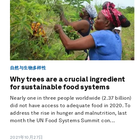
自然与生物多样性
Why trees are a crucial ingredient
for sustainable food systems
Nearly one in three people worldwide (2.37 billion)
did not have access to adequate food in 2020. To
address the rise in hunger and malnutrition, last
month the UN Food Systems Summit con...
2021年10月27日