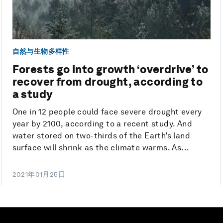
自然与生物多样性
Forests go into growth ‘overdrive’ to
recover from drought, according to
a study
One in 12 people could face severe drought every
year by 2100, according to a recent study. And
water stored on two-thirds of the Earth’s land
surface will shrink as the climate warms. As...
2021年01月25日