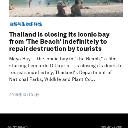
自然与生物多样性
Thailand is closing its iconic bay
from 'The Beach' indefinitely to
repair destruction by tourists
Maya Bay — the iconic bay in "The Beach," a film
starring Leonardo DiCaprio — is closing its doors to
tourists indefinitely, Thailand's Department of
National Parks, Wildlife and Plant Co...
2018年10月04日