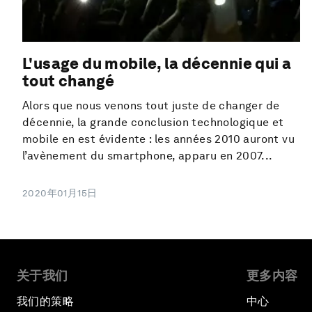
L'usage du mobile, la décennie qui a
tout changé
Alors que nous venons tout juste de changer de
décennie, la grande conclusion technologique et
mobile en est évidente : les années 2010 auront vu
l’avènement du smartphone, apparu en 2007...
2020年01月15日
关于我们
更多内容
我们的策略
中心