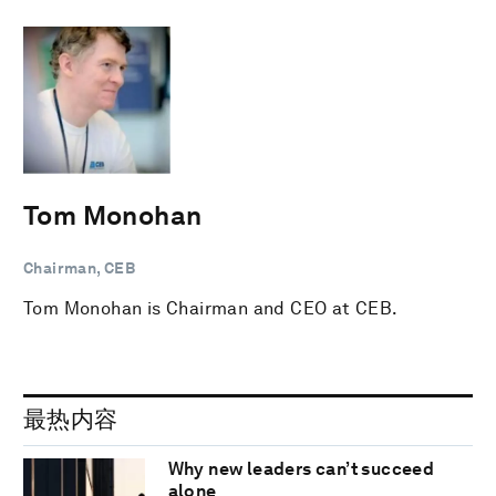
Tom Monohan
Chairman, CEB
Tom Monohan is Chairman and CEO at CEB.
最热内容
Why new leaders can’t succeed
alone