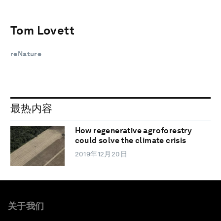
Tom Lovett
reNature
最热内容
How regenerative agroforestry
could solve the climate crisis
2019年12月20日
关于我们