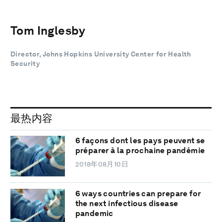
Tom Inglesby
Director, Johns Hopkins University Center for Health
Security
最热内容
6 façons dont les pays peuvent se
préparer à la prochaine pandémie
2018年08月10日
6 ways countries can prepare for
the next infectious disease
pandemic