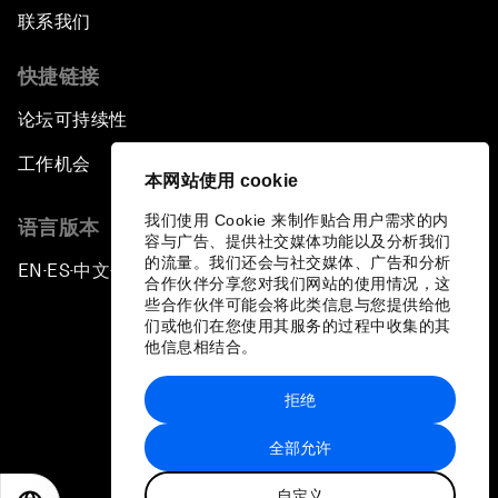
联系我们
快捷链接
论坛可持续性
工作机会
本网站使用 cookie
我们使用 Cookie 来制作贴合用户需求的内
语言版本
容与广告、提供社交媒体功能以及分析我们
的流量。我们还会与社交媒体、广告和分析
EN
ES
中文
日本語
▪
▪
▪
合作伙伴分享您对我们网站的使用情况，这
些合作伙伴可能会将此类信息与您提供给他
们或他们在您使用其服务的过程中收集的其
他信息相结合。
拒绝
隐私政策和服务条款
全部允许
站点地图
自定义