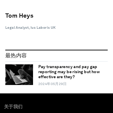
Tom Heys
Legal Analyst, Ius Laboris UK
最热内容
Pay transparency and pay gap
reporting may be rising but how
effective are they?
2024年05月29日
关于我们