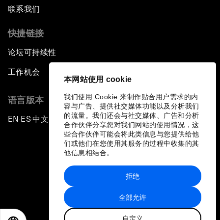
联系我们
快捷链接
论坛可持续性
工作机会
本网站使用 cookie
我们使用 Cookie 来制作贴合用户需求的内
语言版本
容与广告、提供社交媒体功能以及分析我们
的流量。我们还会与社交媒体、广告和分析
EN
ES
中文
日本語
▪
▪
▪
合作伙伴分享您对我们网站的使用情况，这
些合作伙伴可能会将此类信息与您提供给他
们或他们在您使用其服务的过程中收集的其
他信息相结合。
拒绝
隐私政策和服务条款
全部允许
站点地图
自定义