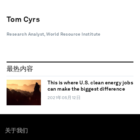
Tom Cyrs
Research Analyst, World Resource Institute
最热内容
This is where U.S. clean energy jobs
can make the biggest difference
2021年05月12日
关于我们