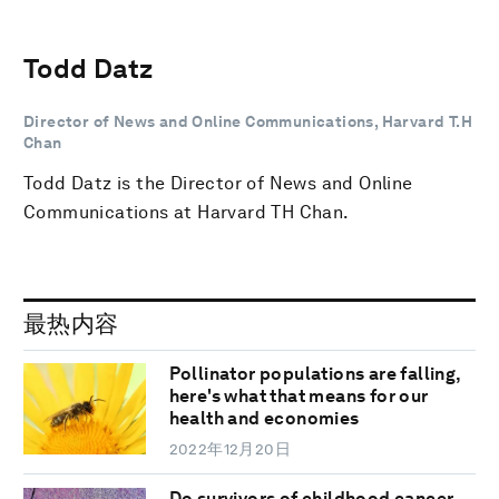
Todd Datz
Director of News and Online Communications, Harvard T.H
Chan
Todd Datz is the Director of News and Online
Communications at Harvard TH Chan.
最热内容
Pollinator populations are falling,
here's what that means for our
health and economies
2022年12月20日
Do survivors of childhood cancer