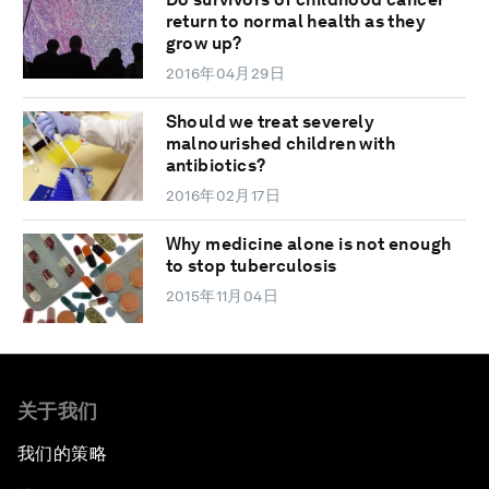
return to normal health as they
grow up?
2016年04月29日
Should we treat severely
malnourished children with
antibiotics?
2016年02月17日
Why medicine alone is not enough
to stop tuberculosis
2015年11月04日
关于我们
我们的策略