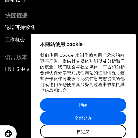
联系我们
快捷链接
论坛可持续性
工作机会
本网站使用 cookie
我们使用 Cookie 来制作贴合用户需求的内
语言版本
容与广告、提供社交媒体功能以及分析我们
的流量。我们还会与社交媒体、广告和分析
EN
ES
中文
日本語
▪
▪
▪
合作伙伴分享您对我们网站的使用情况，这
些合作伙伴可能会将此类信息与您提供给他
们或他们在您使用其服务的过程中收集的其
他信息相结合。
拒绝
隐私政策和服务条款
全部允许
站点地图
自定义
©
2026
世界经济论坛
EN
ES
中文
日本語