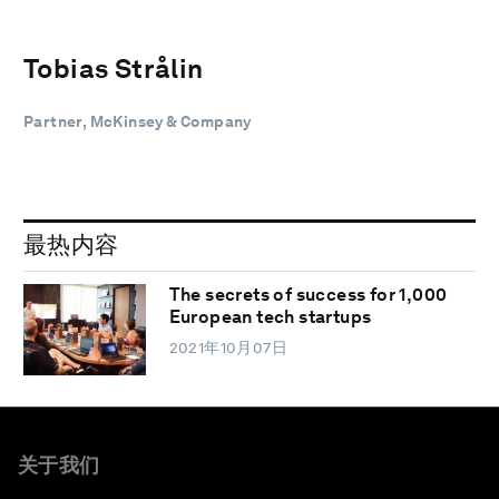
Tobias Strålin
Partner, McKinsey & Company
最热内容
The secrets of success for 1,000
European tech startups
2021年10月07日
关于我们