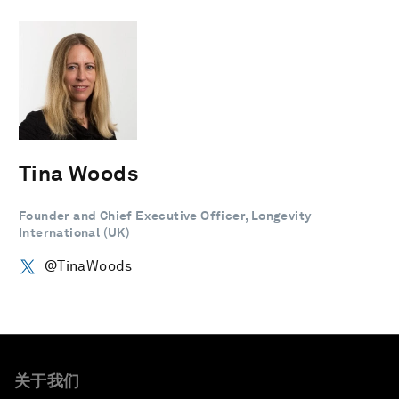
Tina Woods
Founder and Chief Executive Officer, Longevity
International (UK)
@TinaWoods
关于我们