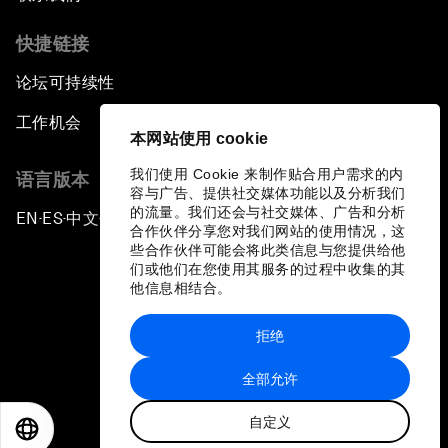
快捷链接
论坛可持续性
工作机会
本网站使用 cookie
我们使用 Cookie 来制作贴合用户需求的内
语言版本
容与广告、提供社交媒体功能以及分析我们
的流量。我们还会与社交媒体、广告和分析
EN
ES
中文
日本語
▪
▪
▪
合作伙伴分享您对我们网站的使用情况，这
些合作伙伴可能会将此类信息与您提供给他
们或他们在您使用其服务的过程中收集的其
他信息相结合。
拒绝
隐私政策和服务条款
全部允许
站点地图
自定义
©
2026
世界经济论坛
EN
ES
中文
日本語