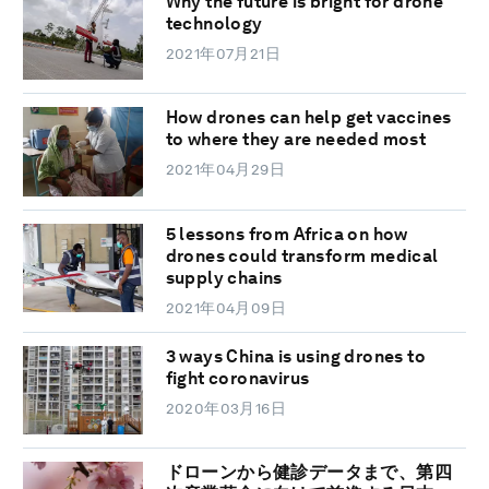
Why the future is bright for drone
technology
2021年07月21日
How drones can help get vaccines
to where they are needed most
2021年04月29日
5 lessons from Africa on how
drones could transform medical
supply chains
2021年04月09日
3 ways China is using drones to
fight coronavirus
2020年03月16日
ドローンから健診データまで、第四