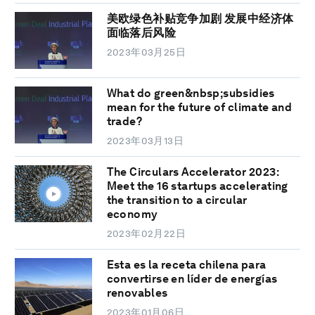
美欧绿色补贴竞争加剧 发展中经济体
面临落后风险
2023年03月25日
What do green&nbsp;subsidies
mean for the future of climate and
trade?
2023年03月13日
The Circulars Accelerator 2023:
Meet the 16 startups accelerating
the transition to a circular
economy
2023年02月22日
Esta es la receta chilena para
convertirse en líder de energías
renovables
2023年01月06日