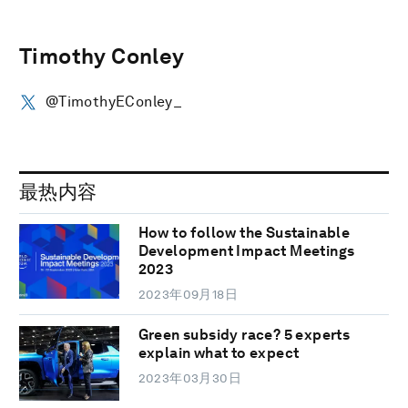
Timothy Conley
@TimothyEConley_
最热内容
How to follow the Sustainable
Development Impact Meetings
2023
2023年09月18日
Green subsidy race? 5 experts
explain what to expect
2023年03月30日