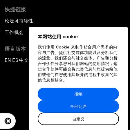
快捷链接
论坛可持续性
工作机会
本网站使用 cookie
我们使用 Cookie 来制作贴合用户需求的内
语言版本
容与广告、提供社交媒体功能以及分析我们
的流量。我们还会与社交媒体、广告和分析
EN
ES
中文
日本語
▪
▪
▪
合作伙伴分享您对我们网站的使用情况，这
些合作伙伴可能会将此类信息与您提供给他
们或他们在您使用其服务的过程中收集的其
他信息相结合。
拒绝
隐私政策和服务条款
全部允许
站点地图
自定义
©
2026
世界经济论坛
EN
ES
中文
日本語