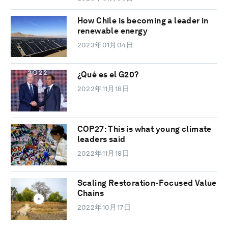
How Chile is becoming a leader in
renewable energy
2023年01月04日
¿Qué es el G20?
2022年11月18日
COP27: This is what young climate
leaders said
2022年11月18日
Scaling Restoration-Focused Value
Chains
2022年10月17日