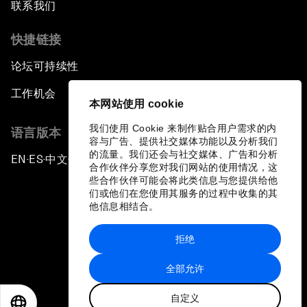
联系我们
快捷链接
论坛可持续性
工作机会
本网站使用 cookie
我们使用 Cookie 来制作贴合用户需求的内
语言版本
容与广告、提供社交媒体功能以及分析我们
的流量。我们还会与社交媒体、广告和分析
EN
ES
中文
日本語
▪
▪
▪
合作伙伴分享您对我们网站的使用情况，这
些合作伙伴可能会将此类信息与您提供给他
们或他们在您使用其服务的过程中收集的其
他信息相结合。
拒绝
隐私政策和服务条款
全部允许
站点地图
自定义
©
2026
世界经济论坛
EN
ES
中文
日本語