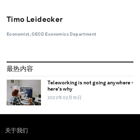
Timo Leidecker
Economist, OECD Economics Department
最热内容
Teleworking is not going anywhere -
here's why
2022年02月15日
关于我们