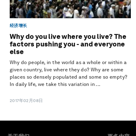
经济增长
Why do you live where you live? The
factors pushing you - and everyone
else
Why do people, in the world as a whole or within a
given country, live where they do? Why are some
places so densely populated and some so empty?
In daily life, we take this variation in ...
2017年02月08日