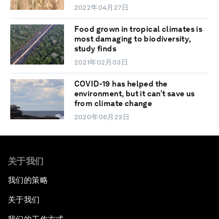
2022年04月27日
Food grown in tropical climates is
most damaging to biodiversity,
study finds
2021年02月03日
COVID-19 has helped the
environment, but it can’t save us
from climate change
2020年06月23日
关于我们
我们的策略
关于我们