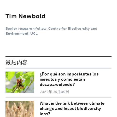
Tim Newbold
Senior research fellow, Centre for Biodiversity and
Environment, UCL
最热内容
¿Por qué son importantes los
insectos y cómo están
desapareciendo?
2022年05月09日
What is the link between climate
change and insect biodiversity
loss?