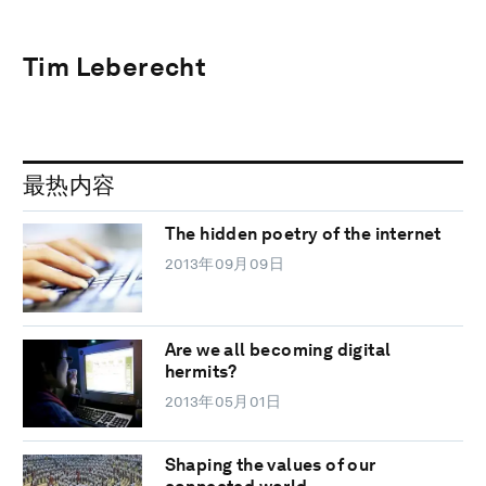
Tim Leberecht
最热内容
The hidden poetry of the internet
2013年09月09日
Are we all becoming digital
hermits?
2013年05月01日
Shaping the values of our