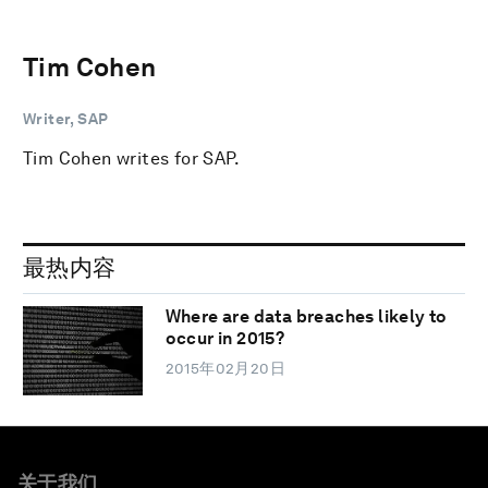
Tim Cohen
Writer, SAP
Tim Cohen writes for SAP.
最热内容
Where are data breaches likely to
occur in 2015?
2015年02月20日
关于我们