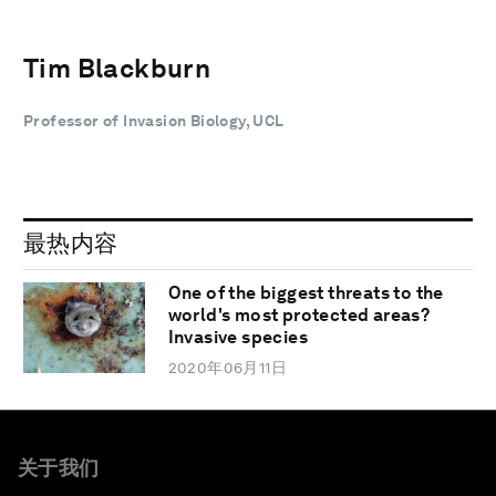
Tim Blackburn
Professor of Invasion Biology, UCL
最热内容
One of the biggest threats to the
world's most protected areas?
Invasive species
2020年06月11日
关于我们