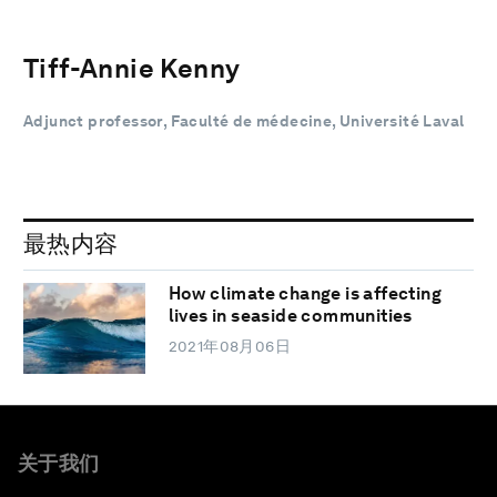
Tiff-Annie Kenny
Adjunct professor, Faculté de médecine, Université Laval
最热内容
How climate change is affecting
lives in seaside communities
2021年08月06日
关于我们