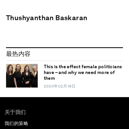
Thushyanthan Baskaran
最热内容
This is the effect female politicians
have – and why we need more of
them
2020年02月19日
关于我们
我们的策略