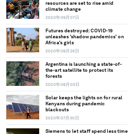
resources are set to rise amid
climate change
2020年09月07日
Futures destroyed: COVID-19
unleashes 'shadow pandemics' on
Africa's girls
2020年08月26日
Argentina is launching a state-of-
the-art satellite to protect its
forests
2020年08月03日
Solar keeps the lights on for rural
Kenyans during pandemic
blackouts
2020年07月30日
Siemens to let staff spend less time