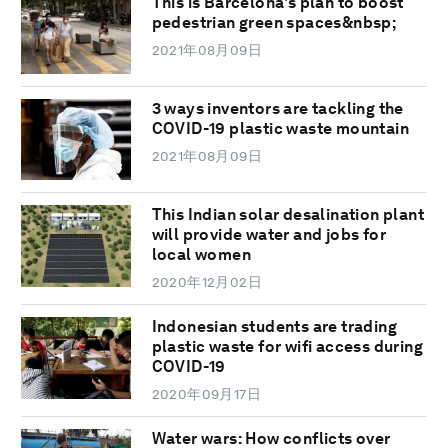
This is Barcelona's plan to boost
pedestrian green spaces&nbsp;
2021年08月09日
3 ways inventors are tackling the
COVID-19 plastic waste mountain
2021年08月09日
This Indian solar desalination plant
will provide water and jobs for
local women
2020年12月02日
Indonesian students are trading
plastic waste for wifi access during
COVID-19
2020年09月17日
Water wars: How conflicts over