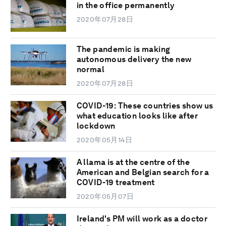
in the office permanently
2020年07月28日
The pandemic is making
autonomous delivery the new
normal
2020年07月28日
COVID-19: These countries show us
what education looks like after
lockdown
2020年05月14日
A llama is at the centre of the
American and Belgian search for a
COVID-19 treatment
2020年05月07日
Ireland's PM will work as a doctor