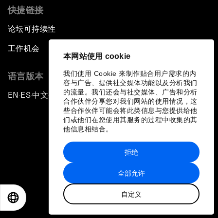
快捷链接
论坛可持续性
工作机会
本网站使用 cookie
我们使用 Cookie 来制作贴合用户需求的内
语言版本
容与广告、提供社交媒体功能以及分析我们
的流量。我们还会与社交媒体、广告和分析
EN
ES
中文
日本語
▪
▪
▪
合作伙伴分享您对我们网站的使用情况，这
些合作伙伴可能会将此类信息与您提供给他
们或他们在您使用其服务的过程中收集的其
他信息相结合。
拒绝
隐私政策和服务条款
全部允许
站点地图
自定义
©
2026
世界经济论坛
EN
ES
中文
日本語