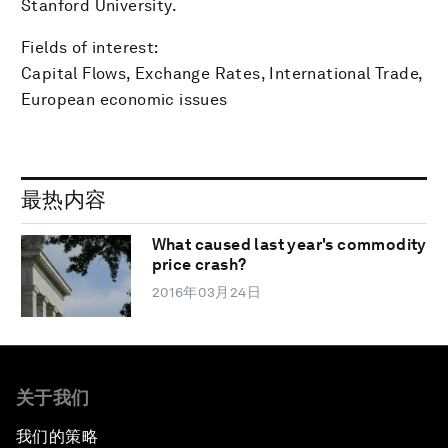
Stanford University.
Fields of interest:
Capital Flows, Exchange Rates, International Trade,
European economic issues
最热内容
What caused last year's commodity
price crash?
2016年03月24日
关于我们
我们的策略