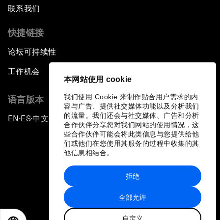
联系我们
快捷链接
论坛可持续性
工作机会
本网站使用 cookie
我们使用 Cookie 来制作贴合用户需求的内
语言版本
容与广告、提供社交媒体功能以及分析我们
的流量。我们还会与社交媒体、广告和分析
EN
ES
中文
日本語
▪
▪
▪
合作伙伴分享您对我们网站的使用情况，这
些合作伙伴可能会将此类信息与您提供给他
们或他们在您使用其服务的过程中收集的其
他信息相结合。
拒绝
隐私政策和服务条款
全部允许
站点地图
自定义