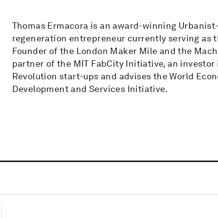
Thomas Ermacora is an award-winning Urbanist-a
regeneration entrepreneur currently serving as t
Founder of the London Maker Mile and the Machi
partner of the MIT FabCity Initiative, an investor
Revolution start-ups and advises the World Eco
Development and Services Initiative.