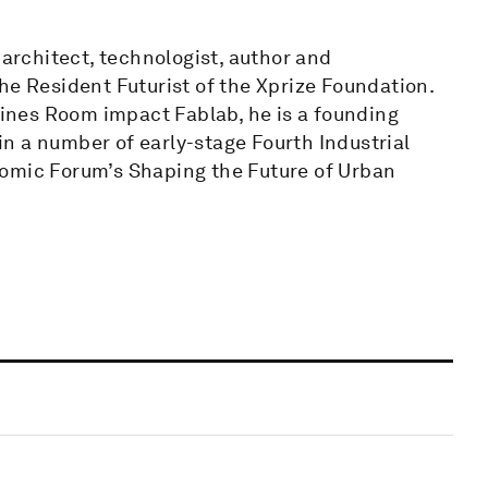
rchitect, technologist, author and
he Resident Futurist of the Xprize Foundation.
nes Room impact Fablab, he is a founding
 in a number of early-stage Fourth Industrial
nomic Forum’s Shaping the Future of Urban