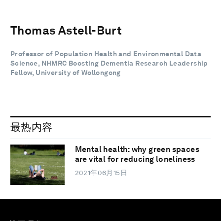
Thomas Astell-Burt
Professor of Population Health and Environmental Data
Science, NHMRC Boosting Dementia Research Leadership
Fellow, University of Wollongong
最热内容
Mental health: why green spaces
are vital for reducing loneliness
2021年06月15日