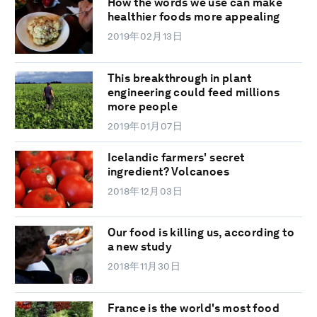
How the words we use can make
healthier foods more appealing
2019年02月13日
This breakthrough in plant
engineering could feed millions
more people
2019年01月07日
Icelandic farmers' secret
ingredient? Volcanoes
2018年12月03日
Our food is killing us, according to
a new study
2018年11月30日
France is the world's most food