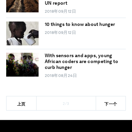
UN report
2018年09月12日
10 things to know about hunger
2018年09月12日
With sensors and apps, young
African coders are competing to
curb hunger
2018年08月24日
2/3
上页
下一个