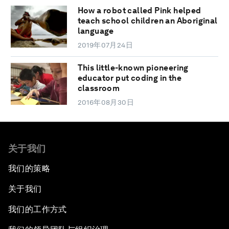
How a robot called Pink helped
teach school children an Aboriginal
language
2019年07月24日
This little-known pioneering
educator put coding in the
classroom
2016年08月30日
关于我们
我们的策略
关于我们
我们的工作方式