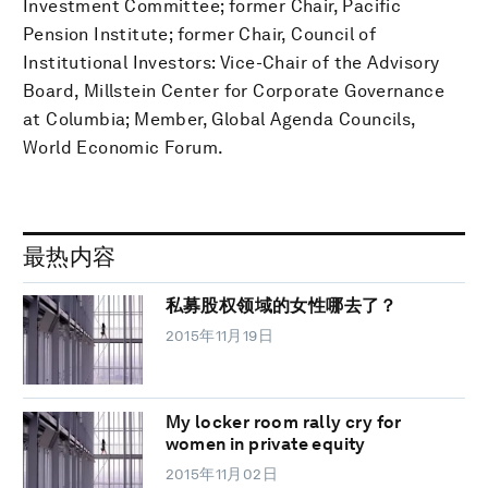
Investment Committee; former Chair, Pacific
Pension Institute; former Chair, Council of
Institutional Investors: Vice-Chair of the Advisory
Board, Millstein Center for Corporate Governance
at Columbia; Member, Global Agenda Councils,
World Economic Forum.
最热内容
私募股权领域的女性哪去了？
2015年11月19日
My locker room rally cry for
women in private equity
2015年11月02日