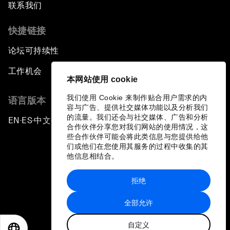
联系我们
快捷链接
论坛可持续性
工作机会
本网站使用 cookie
我们使用 Cookie 来制作贴合用户需求的内
语言版本
容与广告、提供社交媒体功能以及分析我们
的流量。我们还会与社交媒体、广告和分析
EN
ES
中文
日本語
▪
▪
▪
合作伙伴分享您对我们网站的使用情况，这
些合作伙伴可能会将此类信息与您提供给他
们或他们在您使用其服务的过程中收集的其
他信息相结合。
拒绝
隐私政策和服务条款
全部允许
站点地图
自定义
©
2026
世界经济论坛
EN
ES
中文
日本語