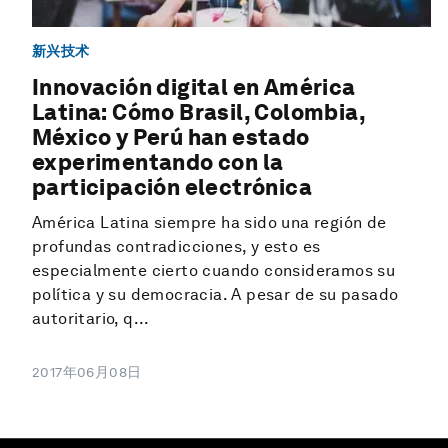
新兴技术
Innovación digital en América
Latina: Cómo Brasil, Colombia,
México y Perú han estado
experimentando con la
participación electrónica
América Latina siempre ha sido una región de
profundas contradicciones, y esto es
especialmente cierto cuando consideramos su
política y su democracia. A pesar de su pasado
autoritario, q...
2017年06月08日