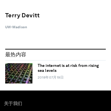
Terry Devitt
UW-Madison
最热内容
The internet is at risk from rising
sea levels
2018年07月19日
关于我们