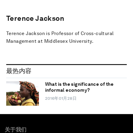
Terence Jackson
Terence Jackson is Professor of Cross-cultural
Management at Middlesex University.
最热内容
What is the significance of the
informal economy?
2016年01月28日
关于我们